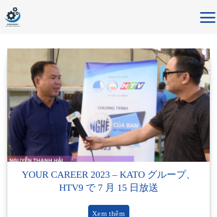
Skip
to
content
YOUR CAREER 2023 – KATO グループ、
HTV9 で 7 月 15 日放送
Xem thêm